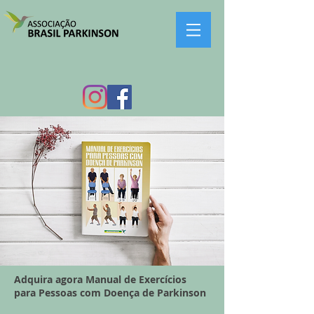
Adquira agora Manual de Exercícios
para Pessoas com Doença de Parkinson