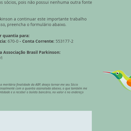
s sócios, pois não possui nenhuma outra fonte
rkinson a continuar este importante trabalho
sso, preencha o formulário abaixo.
r quantia para:
cia:
670-0
- Conta Corrente:
553177-2
 a
Associação Brasil Parkinson:
01
a meritária finalidade da ABP, desejo tornar-me seu Sócio
mensalmente com a quantia assinalada abaixo, o que também me
entidade e a receber o boleto bancário, no valor e no endereço