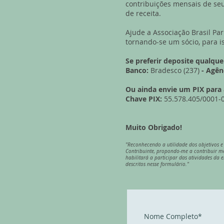
contribuições mensais de seu
de receita.
Ajude a Associação Brasil Pa
tornando-se um sócio, para i
Se preferir deposite qualque
Banco:
Bradesco (237)
- Agên
Ou ainda envie um PIX para
Chave PIX:
55.578.405/0001-
Muito Obrigado!
"Reconhecendo a utilidade dos objetivos e 
Contribuinte, propondo-me a contribuir 
habilitará a participar das atividades da 
descritos nesse formulário."
Nome Completo*