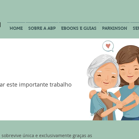
HOME
SOBRE A ABP
EBOOKS E GUIAS
PARKINSON
SE
ar este importante trabalho
n sobrevive única e exclusivamente graças as