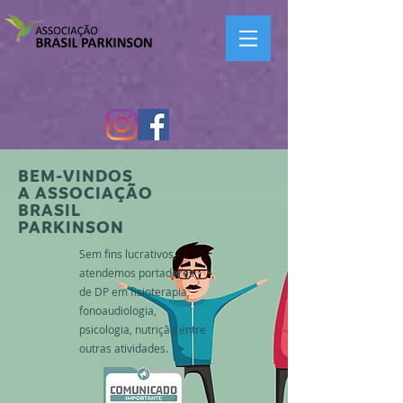
BEM-VINDOS
A ASSOCIAÇÃO
BRASIL
PARKINSON
Sem fins lucrativos,
atendemos portadores
de DP em fisioterapia,
fonoaudiologia,
psicologia, nutrição entre
outras atividades.